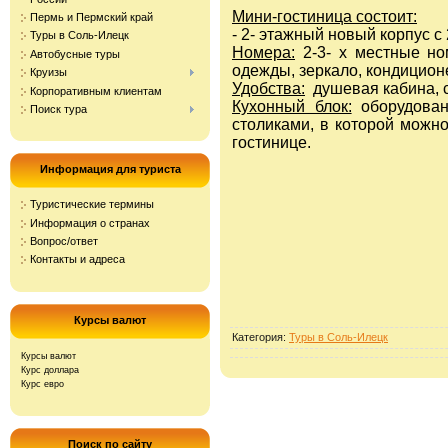
Мини-гостиница состоит:
Пермь и Пермский край
- 2- этажный новый корпус c
Туры в Соль-Илецк
Номера:
2-3- х местные но
Автобусные туры
одежды, зеркало, кондицион
Круизы
Удобства:
душевая кабина, с
Корпоративным клиентам
Кухонный блок:
оборудован
Поиск тура
столиками, в которой можно
гостинице.
Информация для туриста
Туристические термины
Информация о странах
Вопрос/ответ
Контакты и адреса
Курсы валют
Категория
:
Туры в Соль-Илецк
Курсы валют
Курс доллара
Курс евро
Поиск по сайту