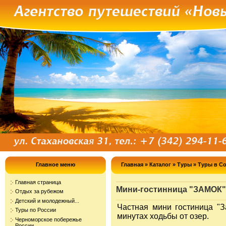
Главное меню
Главная
»
Каталог
»
Туры
»
Туры в С
Главная страница
Мини-гостинница "ЗАМОК"
Отдых за рубежом
Детский и молодежный...
Частная мини гостиница "З
Туры по России
минутах ходьбы от озер.
Черноморское побережье
России