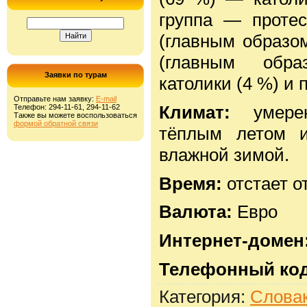
группа — протес
(главным образо
(главным обра
Заявки по турам
католики (4 %) и 
Отправьте нам заявку:
E-mail
Климат:
умер
Телефон: 294-11-61, 294-11-62
Также вы можете воспользоваться
формой обратной связи
тёплым летом и
влажной зимой.
Время:
отстает о
Валюта:
Евро
Интернет-домен
Телефонный ко
Категория
:
Слова