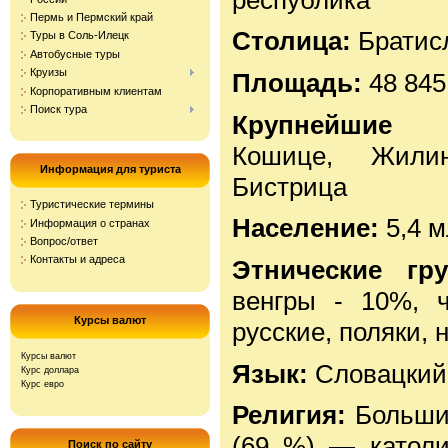
Пермь и Пермский край
Столица:
Братис
Туры в Соль-Илецк
Автобусные туры
Круизы
Площадь:
48 845
Корпоративным клиентам
Поиск тура
Крупнейшие
Кошице, Жили
Информация для туриста
Бистрица
Туристические термины
Население:
5,4 м
Информация о странах
Вопрос/ответ
Контакты и адреса
Этнические г
венгры - 10%, ч
Курсы валют
русские, поляки,
Курсы валют
Язык:
Словацкий
Курс доллара
Курс евро
Религия:
Большин
(69 %) — католи
Поиск по сайту