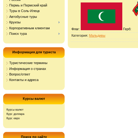
Пермь и Пермский край
Туры в Соль-Илецк
Автобусные туры
Круизы
Корпоративным клиентам
Флаг:
Герб:
Поиск тура
Категория
:
Мальдивы
Информация для туриста
Туристические термины
Информация о странах
Вопрос/ответ
Контакты и адреса
Курсы валют
Курсы валют
Курс доллара
Курс евро
Поиск по сайту