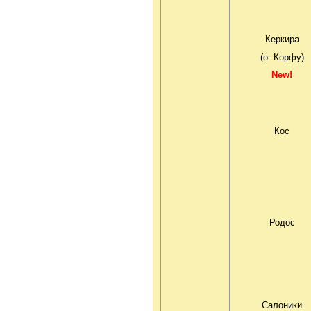
Керкира
(о. Корфу)
New!
Кос
Родос
Салоники