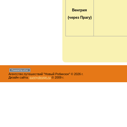
Венгрия
(через Прагу)
Агентство путешествий "Новый Робинзон" © 2026 г.
Дизайн сайта:
sunnydesign.ru
© 2009 г.