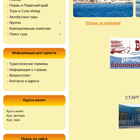
Пермь и Пермский край
Туры в Соль-Илецк
Автобусные туры
Круизы
Отдых за рубежом
Корпоративным клиентам
Поиск тура
Информация для туриста
Туристические термины
Информация о странах
Вопрос/ответ
Контакты и адреса
СТАРТ
Курсы валют
Курсы валют
Курс доллара
Курс евро
Поиск по сайту