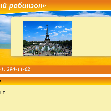
а
СНГ