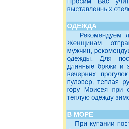
Просим Вас учит
выставленных отел
ОДЕЖДА
Рекомендуем лег
Женщинам, отпра
мужчин, рекоменду
одежды. Для пос
длинные брюки и 
вечерних прогул
пуловер, теплая р
гору Моисея при 
теплую одежду зим
В МОРЕ
При купании поста