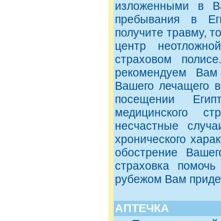
изложенными в В
пребывания в Ег
получите травму, т
центр неотложн
страховом полисе
рекомендуем Вам 
Вашего лечащего в
посещении Егип
медицинского ст
несчастные случа
хронического харак
обострение Вашег
страховка помочь
рубежом Вам приде
АПТЕЧКА