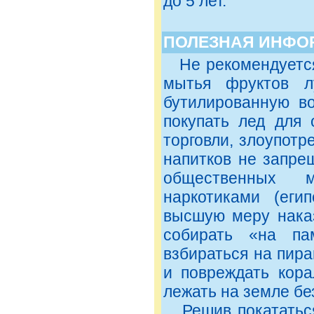
до 5 лет.
ПОЛЕЗНАЯ ИНФО
Не рекомендуется п
мытья фруктов л
бутилированную во
покупать лед для 
торговли, злоупотр
напитков не запре
общественных м
наркотиками (егип
высшую меру наказ
собирать «на пам
взбираться на пира
и повреждать кора
лежать на земле без
Решив покататься 