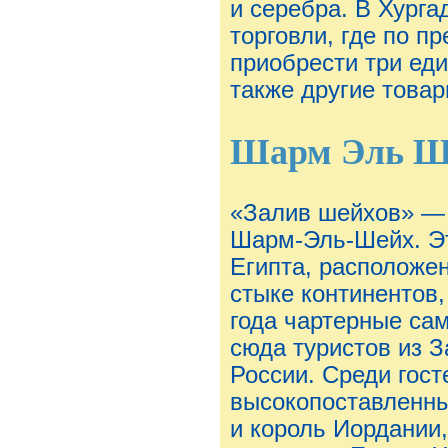
и серебра. В Хург
торговли, где по п
приобрести три еди
также другие това
Шарм Эль Ш
«Залив шейхов» — в
Шарм-Эль-Шейх. Эт
Египта, расположен
стыке континентов
года чартерные са
сюда туристов из З
России. Среди гост
высокопоставленны
и король Иордании