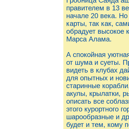
Гробница Саяда аш
правителем в 13 ве
начале 20 века. Но
карты, так как, са
обрадует высокое 
Марса Алама.
А спокойная уютна
от шума и суеты. 
видеть в клубах да
для опытных и нов
старинные корабли
акулы, крылатки, 
описать все собла
этого курортного го
шарообразные и др
будет и тем, кому 