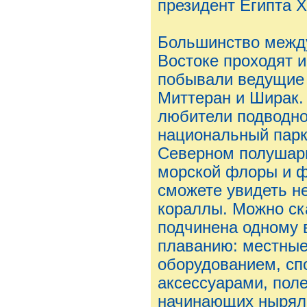
президент Египта 
Большинство межд
Востоке проходят 
побывали ведущие 
Миттеран и Ширак.
любители подводно
национальный парк
Северном полушари
морской флоры и ф
сможете увидеть н
кораллы. Можно ска
подчинена одному 
плаванию: местны
оборудованием, сп
аксессуарами, пол
начинающих нырял