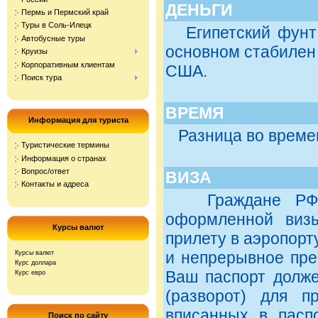
ДЕНЬГИ
Пермь и Пермский край
Туры в Соль-Илецк
Египетский фунт (
Автобусные туры
основном стабилен 
Круизы
Корпоративным клиентам
США.
Поиск тура
ВРЕМЯ
Информация для туриста
Разница во времени
Туристические термины
Информация о странах
Вопрос/ответ
ВИЗА
Контакты и адреса
Граждане РФ мо
оформленной виз
Курсы валют
прилету в аэропорт
и непрерывное пре
Курсы валют
Курс доллара
Ваш паспорт долже
Курс евро
(разворот) для п
вписанных в паспо
Поиск по сайту