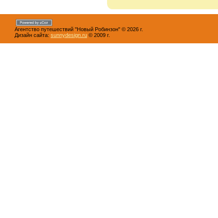
Агентство путешествий "Новый Робинзон" © 2026 г.
Дизайн сайта:
sunnydesign.ru
© 2009 г.