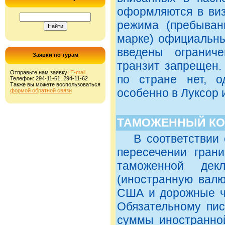
оформляются в виз
режима (пребыван
марке) официальн
введены огранич
Заявки по турам
транзит запрещен.
Отправьте нам заявку:
E-mail
по стране нет, о
Телефон: 294-11-61, 294-11-62
Также вы можете воспользоваться
особенно в Луксор 
формой обратной связи
ТАМОЖЕННЫЙ КО
В соответствии с
пересечении гран
таможенной дек
(иностранную валю
США и дорожные ч
Обязательному пи
суммы иностранно