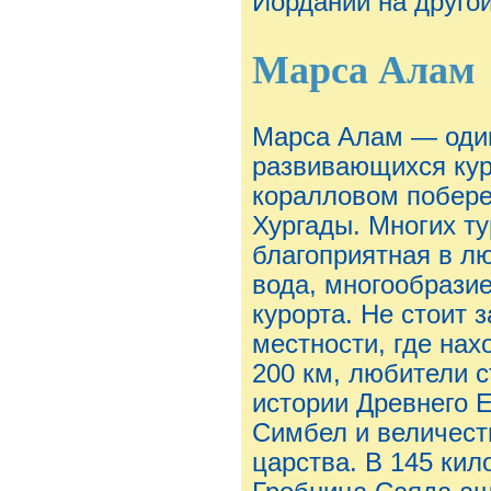
Иордании на другой
Марса Алам
Марса Алам — один
развивающихся кур
коралловом побереж
Хургады. Многих ту
благоприятная в лю
вода, многообрази
курорта. Не стоит 
местности, где на
200 км, любители 
истории Древнего Е
Симбел и величест
царства. В 145 кил