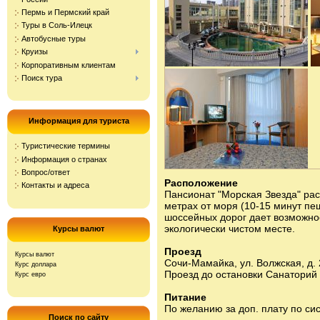
Пермь и Пермский край
Туры в Соль-Илецк
Автобусные туры
Круизы
Корпоративным клиентам
Поиск тура
Информация для туриста
Туристические термины
Информация о странах
Вопрос/ответ
Расположение
Контакты и адреса
Пансионат "Морская Звезда" ра
метрах от моря (10-15 минут пе
шоссейных дорог дает возможно
экологически чистом месте.
Курсы валют
Проезд
Курсы валют
Cочи-Мамайка, ул. Волжская, д. 
Курс доллара
Проезд до остановки Санаторий
Курс евро
Питание
По желанию за доп. плату по си
Поиск по сайту