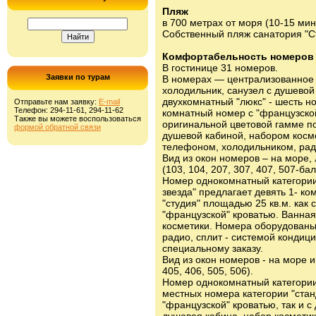
Пляж
в 700 метрах от моря (10-15 мин
Собственный пляж санатория "С
Комфортабельность номеров
В гостинице 31 номеров.
Заявки по турам
В номерах — централизованное 
холодильник, санузел с душевой
двухкомнатный "люкс" - шесть н
Отправьте нам заявку:
E-mail
Телефон: 294-11-61, 294-11-62
комнатный номер с "французско
Также вы можете воспользоваться
оригинальной цветовой гамме по
формой обратной связи
душевой кабиной, набором косм
телефоном, холодильником, рад
Вид из окон номеров – на море,
(103, 104, 207, 307, 407, 507-бал
Номер однокомнатный категории:
звезда" предлагает девять 1- к
"студия" площадью 25 кв.м. как 
"французской" кроватью. Ванная
косметики. Номера оборудованы
радио, сплит - системой конди
специальному заказу.
Вид из окон номеров - на море и
405, 406, 505, 506).
Номер однокомнатный категории:
местных номера категории "станд
"французской" кроватью, так и 
душевая кабина, набор космети