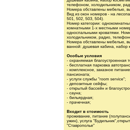
телефоном, холодильником, рад
Номера обставлены мебелью, вы
Вид из окон номеров - на лесопа
501, 502, 503, 504).
Номер категории: однокомнатный
комнатными 1-х местными номер
односпальными кроватями. Ном
холодильником, радио, телефон
Номера обставлены мебелью, вы
ванной: душевая кабина, набор 
Особые условия
- охраняемая благоустроенная т
- бесплатная парковка автотран
- комплексное, заказное питани
пансионата;
- услуги службы "room service";
- депозитные сейфы;
- открытый бассейн и благоустр
- сауна;
- бильярдная;
- прачечная;
Входит в стоимость
проживание, питание (полупанси
ужин), услуга "Будильник",откры
"Ставрополье"